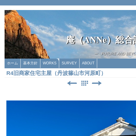
庵（ANNe）総
ー FUTURE AND BEY
ホーム
基本方針
WORKS
SURVEY
ABOUT
R4旧商家住宅主屋（丹波篠山市河原町）