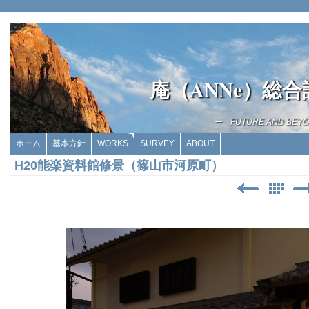
庵（ANNe）総
ー FUTURE AND BEY
ホーム
基本方針
WORKS
SURVEY
ABOUT
H20能楽資料館修景（篠山市河原町）